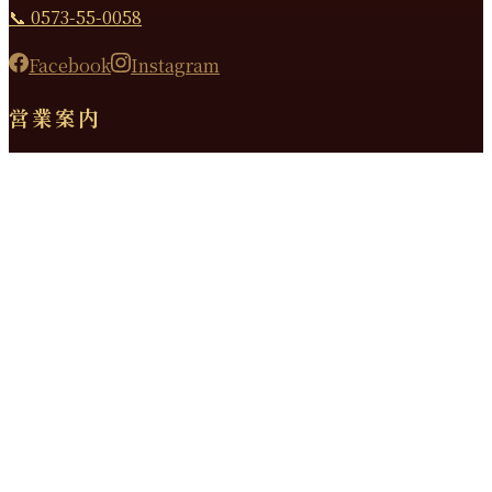
📞 0573-55-0058
Facebook
Instagram
営業案内
昼の部
11:30 〜 14:00（L.O.）
夜の部
17:30 〜 21:00（L.O. 20:00）
金・土のみ 17:30〜21:30（L.O. 20:30）
定休日
毎週水曜日・第3火曜日