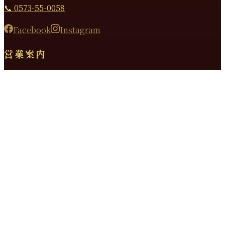
📞 0573-55-0058
Facebook
Instagram
営業案内
昼の部
11:30 〜 14:00（L.O.）
夜の部
17:30 〜 21:00（L.O. 20:00）
金・土のみ 17:30〜21:30（L.O. 20:30）
定休日
毎週水曜日・第3火曜日