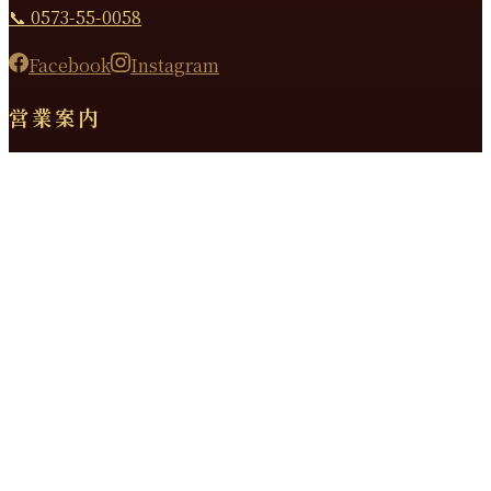
📞 0573-55-0058
Facebook
Instagram
営業案内
昼の部
11:30 〜 14:00（L.O.）
夜の部
17:30 〜 21:00（L.O. 20:00）
金・土のみ 17:30〜21:30（L.O. 20:30）
定休日
毎週水曜日・第3火曜日